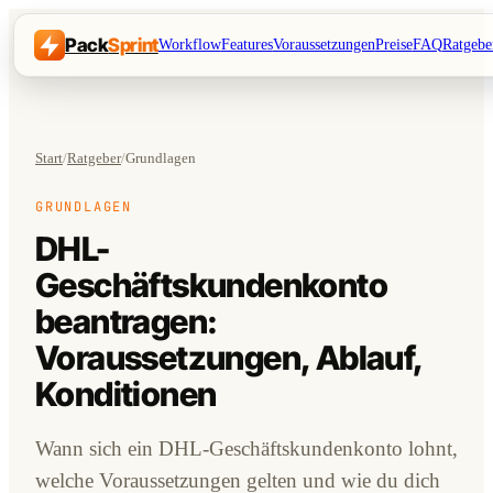
Pack
Sprint
Workflow
Features
Voraussetzungen
Preise
FAQ
Ratgebe
Start
/
Ratgeber
/
Grundlagen
GRUNDLAGEN
DHL-
Geschäftskundenkonto
beantragen:
Voraussetzungen, Ablauf,
Konditionen
Wann sich ein DHL-Geschäftskundenkonto lohnt,
welche Voraussetzungen gelten und wie du dich