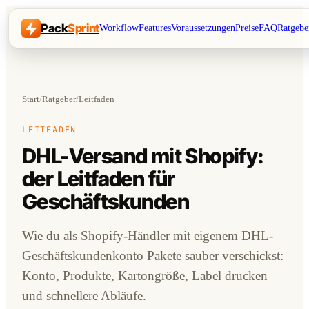
Pack
Sprint
Workflow
Features
Voraussetzungen
Preise
FAQ
Ratgebe
Start
/
Ratgeber
/
Leitfaden
LEITFADEN
DHL-Versand mit Shopify:
der Leitfaden für
Geschäftskunden
Wie du als Shopify-Händler mit eigenem DHL-
Geschäftskundenkonto Pakete sauber verschickst:
Konto, Produkte, Kartongröße, Label drucken
und schnellere Abläufe.