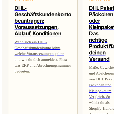
DHL-
DHL Paket
Geschäftskundenkonto
Päckchen
beantragen:
oder
Voraussetzungen,
Kleinpake
Ablauf, Konditionen
Das
richtige
Wann sich ein DHL-
Produkt fü
Geschäftskundenkonto lohnt,
deinen
welche Voraussetzungen gelten
Versand
und wie du dich anmeldest. Plus:
was EKP und Abrechnungsnummer
Maße, Gewicht
bedeuten.
und Absicheru
von DHL Paket
Päckchen und
Kleinpaket im
Vergleich. So
wählst du als
Shopify-Händle