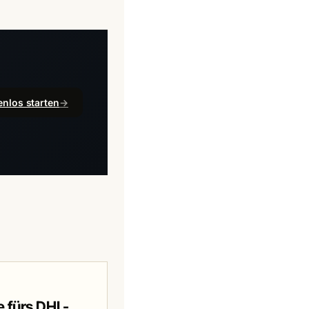
enlos starten
→
 fürs DHL-