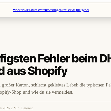
Workflow
Features
Voraussetzungen
Preise
FAQ
Ratgeber
figsten Fehler beim D
d aus Shopify
u großer Karton, schlecht geklebtes Label: die typischen 
opify-Shop und wie du sie vermeidest.
li 2026
·
2 Min. Lesezeit