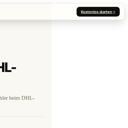
Kostenlos starten
→
HL-
Fehler beim DHL-