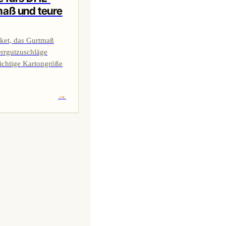
aß und teure
et, das Gurtmaß
errgutzuschläge
richtige Kartongröße
→