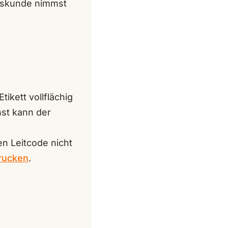
ftskunde nimmst
tikett vollflächig
nst kann der
n Leitcode nicht
rucken
.