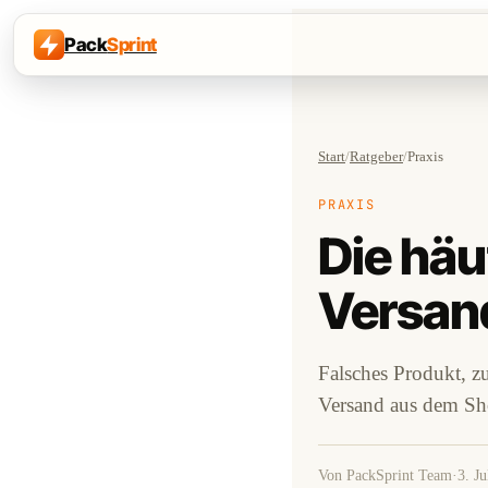
Pack
Sprint
Start
/
Ratgeber
/
Praxis
PRAXIS
Die häu
Versan
Falsches Produkt, z
Versand aus dem Sh
Von PackSprint Team
·
3. Ju