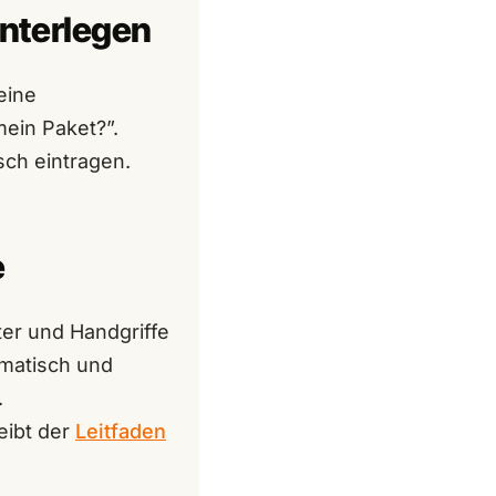
interlegen
eine
mein Paket?”.
sch eintragen.
e
ter und Handgriffe
tomatisch und
.
eibt der
Leitfaden