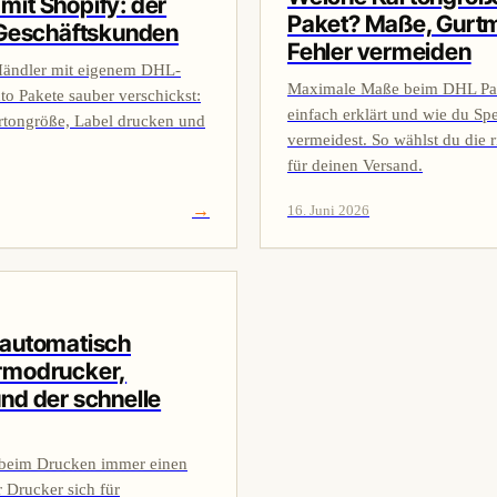
it Shopify: der
Paket? Maße, Gurtm
 Geschäftskunden
Fehler vermeiden
Händler mit eigenem DHL-
Maximale Maße beim DHL Pak
o Pakete sauber verschickst:
einfach erklärt und wie du Sp
rtongröße, Label drucken und
vermeidest. So wählst du die 
für deinen Versand.
→
16. Juni 2026
 automatisch
rmodrucker,
nd der schnelle
beim Drucken immer einen
r Drucker sich für