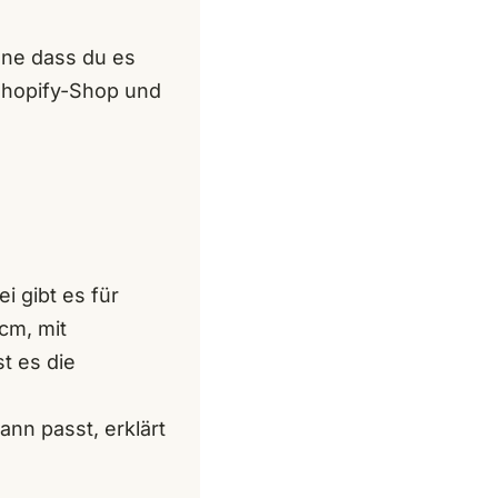
hne dass du es
 Shopify-Shop und
i gibt es für
cm, mit
t es die
ann passt, erklärt